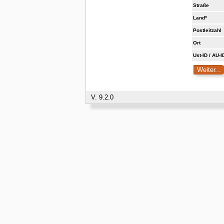
Straße
Land*
Postleitzahl
Ort
Ust-ID / AU-I
V. 9.2.0