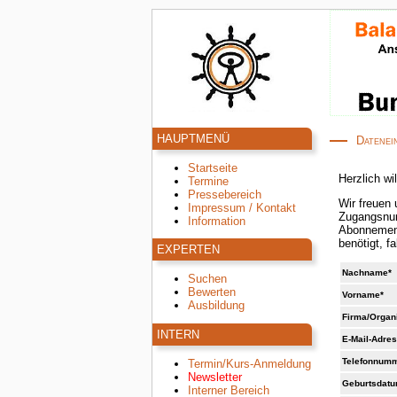
HAUPTMENÜ
Datenei
Startseite
Herzlich w
Termine
Pressebereich
Wir freuen 
Impressum / Kontakt
Zugangsnum
Information
Abonnement beenden oder Kurse buchen. Bit
be
EXPERTEN
Nachname*
Suchen
Bewerten
Vorname*
Ausbildung
Firma/Organ
INTERN
E-Mail-Adre
Telefonnum
Termin/Kurs-Anmeldung
Newsletter
Geburtsdatu
Interner Bereich