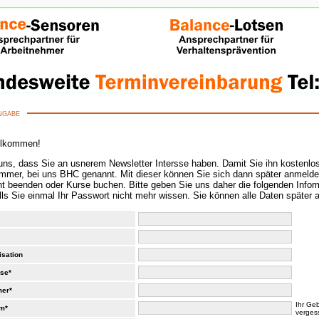
ngabe
illkommen!
uns, dass Sie an usnerem Newsletter Intersse haben. Damit Sie ihn kostenlo
mer, bei uns BHC genannt. Mit dieser können Sie sich dann später anmeld
te geben Sie uns daher die folgenden Informationen. Das Geburtsdatum wird übrigens
nötigt, falls Sie einmal Ihr Passwort nicht mehr wissen. Sie können alle Daten späte
isation
sse*
mer*
Ihr Ge
m*
verges