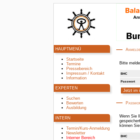
HAUPTMENÜ
Anmelde
Startseite
Bitte melde
Termine
Pressebereich
Impressum / Kontakt
BHC
Information
Passwort
EXPERTEN
Suchen
Passwor
Bewerten
Ausbildung
Wenn Sie I
INTERN
gespeicherte Geburtsdatum korrekt ist, wird an die hinterlegte E-Mail-Adresse ein neues zufälliges Passwort v
Termin/Kurs-Anmeldung
Newsletter
BHC
Interner Bereich