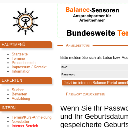
HAUPTMENÜ
Anmeldestatus
Startseite
Bitte melden Sie sich als Lotse bzw. Au
Termine
Pressebereich
Impressum / Kontakt
BHC
Information
Passwort
EXPERTEN
Suchen
Passwort zurücksetzen
Bewerten
Ausbildung
Wenn Sie Ihr Passwo
INTERN
und Ihr Geburtsdatum
Termin/Kurs-Anmeldung
Newsletter
gespeicherte Geburtsdatum korrekt ist, wird an die hinterlegte E-Mail-
Interner Bereich