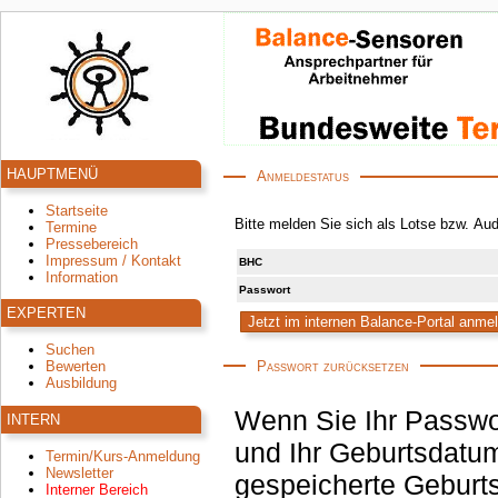
HAUPTMENÜ
Anmeldestatus
Startseite
Bitte melden Sie sich als Lotse bzw. Au
Termine
Pressebereich
Impressum / Kontakt
BHC
Information
Passwort
EXPERTEN
Suchen
Passwort zurücksetzen
Bewerten
Ausbildung
Wenn Sie Ihr Passwo
INTERN
und Ihr Geburtsdatum
Termin/Kurs-Anmeldung
Newsletter
gespeicherte Geburtsdatum korrekt ist, wird an die hinterlegte E-Mail-
Interner Bereich