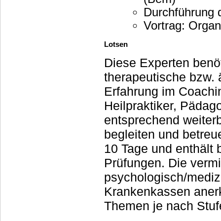
Durchführung 
Vortrag: Organ
Lotsen
Diese Experten benöt
therapeutische bzw. 
Erfahrung im Coaching
Heilpraktiker, Pädag
entsprechend weiter
begleiten und betreue
10 Tage und enthält b
Prüfungen. Die vermi
psychologisch/medizi
Krankenkassen anerkannt. Konkret hilft Ihnen ein L
Themen je nach Stufe