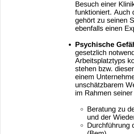
Besuch einer Klini
funktioniert. Auch das betriebliche Eingliederungsmanag
gehört zu seinen S
ebenfalls einen E
Psychische Gefä
gesetzlich notwen
Arbeitsplatztyps 
stehen bzw. diesen
einem Unternehmen
unschätzbarem Wert. Folgende standardisierte Abläufe ka
im Rahmen seiner T
Beratung zu d
und der Wiede
Durchführung 
(Bem)