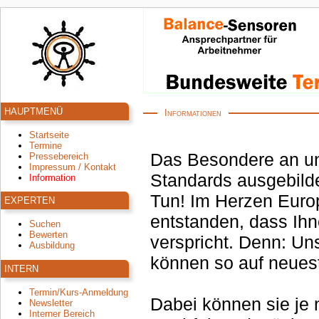
HAUPTMENÜ
Informationen
Startseite
Termine
Das Besondere an un
Pressebereich
Impressum / Kontakt
Standards ausgebildet - und bl
Information
Tun! Im Herzen Europ
EXPERTEN
entstanden, dass Ihn
Suchen
Bewerten
verspricht. Denn: Uns
Ausbildung
können so auf neues
INTERN
Termin/Kurs-Anmeldung
Dabei können sie je 
Newsletter
Interner Bereich