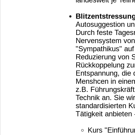
landesweit je Teil
Blitzentstressung
Autosuggestion u
Durch feste Tagesr
Nervensystem von dem ausführenden Menschen gezielt von
"Sympathikus" auf
Reduzierung von S
Rückkoppelung zum Hypothalamus erfährt der Mensch eine s
Entspannung, die 
Menshcen in einem
z.B. Führungskräfte, Piloten, Profi-Sportler und Ärzte wenden diese
Technik an. Sie w
standardisierten 
Tätigkeit anbieten
Kurs "Einführun